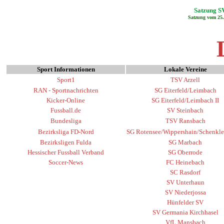
Satzung S
Satzung vom 25.
Sport Informationen
Lokale Vereine
Sport1
TSV Arzell
RAN - Sportnachrichten
SG Eiterfeld/Leimbach
Kicker-Online
SG Eiterfeld/Leimbach II
Fussball.de
SV Steinbach
Bundesliga
TSV Ransbach
Bezirksliga FD-Nord
SG Rotensee/Wippershain/Schenkle
Bezirksligen Fulda
SG Marbach
Hessischer Fussball Verband
SG Oberrode
Soccer-News
FC Heinebach
SC Rasdorf
SV Unterhaun
SV Niederjossa
Hünfelder SV
SV Germania Kirchhasel
VfL Mansbach