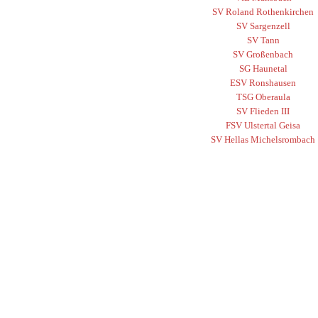
SV Roland Rothenkirchen
SV Sargenzell
SV Tann
SV Großenbach
SG Haunetal
ESV Ronshausen
TSG Oberaula
SV Flieden III
FSV Ulstertal Geisa
SV Hellas Michelsrombach